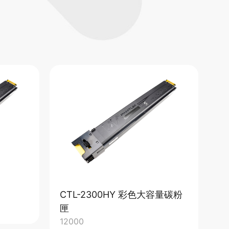
CTL-2300HY 彩色大容量碳粉
C
20
匣
12000