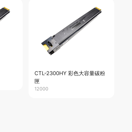
CTL-2300HY 彩色大容量碳粉
C
20
匣
12000