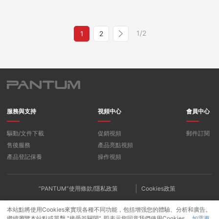
1/2
1
2
服務與支持
視頻中心
會員中心
驅動/文件下載
促銷視頻
郵件訂閱
售後服務
產品亮點視頻
產品登記保養
操作視頻
“PANTUM”使用條款/隱私政策
Cookies政策
本站點將使用Cookies來實現各種不同功能，包括增强您的體驗、分析和廣告。
繼續瀏覽本站點或單擊 "接受並關閉", 即表示您同意我們使用Cookies。.
如需更